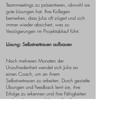
Teammeetings zu präsentieren, obwohl sie
gute Lösungen hat. Ihre Kollegen
bemerken, dass Julia oft zögert und sich
immer wieder absichert, was zu
Verzögerungen im Projektablauf führt.
Lösung: Selbstvertrauen aufbauen
Nach mehreren Monaten der
Unzufriedenheit wendet sich Julia an
einen Coach, um an ihrem
Selbstvertrauen zu arbeiten. Durch gezielte
Übungen und Feedback lernt sie, ihre
Erfolge zu erkennen und ihre Fähigkeiten
realistischer einzuschätzen. Sie übt, in
Meetings aktiver teilzunehmen, indem sie
kleine Schritte macht und ihre Ideen nach
und nach teilt. Darüber hinaus lernt sie,
Fehler nicht als Beweis für mangelnde
Kompetenz zu werten, sondern als